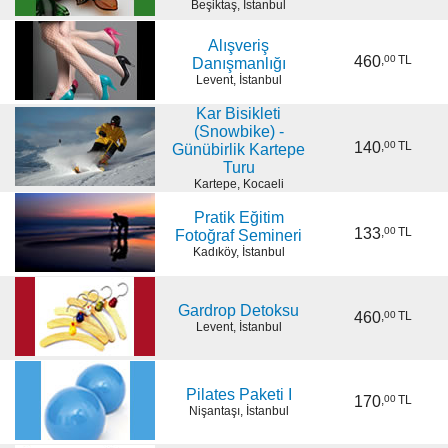
Beşiktaş, İstanbul
Alışveriş
460
,
00
TL
Danışmanlığı
Levent, İstanbul
Kar Bisikleti
(Snowbike) -
140
,
00
TL
Günübirlik Kartepe
Turu
Kartepe, Kocaeli
Pratik Eğitim
133
,
00
TL
Fotoğraf Semineri
Kadıköy, İstanbul
Gardrop Detoksu
460
,
00
TL
Levent, İstanbul
Pilates Paketi I
170
,
00
TL
Nişantaşı, İstanbul