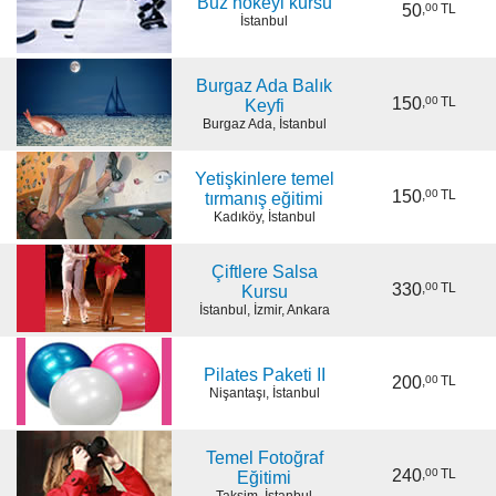
Buz hokeyi kursu
50
,
00
TL
İstanbul
Burgaz Ada Balık
150
,
00
TL
Keyfi
Burgaz Ada, İstanbul
Yetişkinlere temel
150
,
00
TL
tırmanış eğitimi
Kadıköy, İstanbul
Çiftlere Salsa
330
,
00
TL
Kursu
İstanbul, İzmir, Ankara
Pilates Paketi II
200
,
00
TL
Nişantaşı, İstanbul
Temel Fotoğraf
240
,
00
TL
Eğitimi