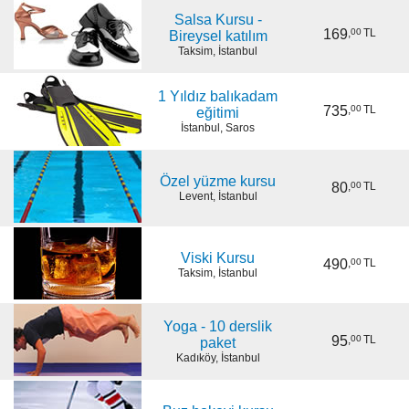
Salsa Kursu -
169
,
00
TL
Bireysel katılım
Taksim, İstanbul
1 Yıldız balıkadam
735
,
00
TL
eğitimi
İstanbul, Saros
Özel yüzme kursu
80
,
00
TL
Levent, İstanbul
Viski Kursu
490
,
00
TL
Taksim, İstanbul
Yoga - 10 derslik
95
,
00
TL
paket
Kadıköy, İstanbul