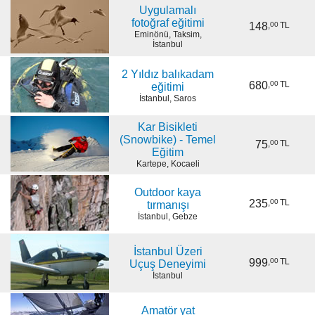
Uygulamalı
fotoğraf eğitimi
148
,
00
TL
Eminönü, Taksim,
İstanbul
2 Yıldız balıkadam
680
,
00
TL
eğitimi
İstanbul, Saros
Kar Bisikleti
(Snowbike) - Temel
75
,
00
TL
Eğitim
Kartepe, Kocaeli
Outdoor kaya
235
,
00
TL
tırmanışı
İstanbul, Gebze
İstanbul Üzeri
999
,
00
TL
Uçuş Deneyimi
İstanbul
Amatör yat