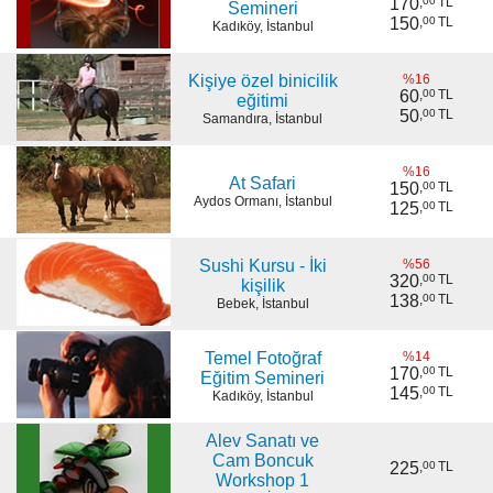
170
,
00
TL
Semineri
150
,
00
TL
Kadıköy, İstanbul
Kişiye özel binicilik
%16
60
,
00
TL
eğitimi
50
,
00
TL
Samandıra, İstanbul
%16
At Safari
150
,
00
TL
Aydos Ormanı, İstanbul
125
,
00
TL
Sushi Kursu - İki
%56
320
,
00
TL
kişilik
138
,
00
TL
Bebek, İstanbul
Temel Fotoğraf
%14
170
,
00
TL
Eğitim Semineri
145
,
00
TL
Kadıköy, İstanbul
Alev Sanatı ve
Cam Boncuk
225
,
00
TL
Workshop 1