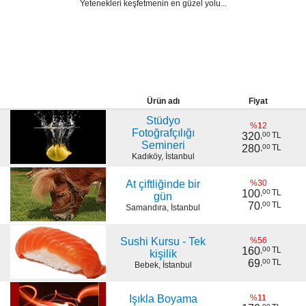
Yetenekleri keşfetmenin en güzel yolu...
Ürün adı
Fiyat
Stüdyo
%12
Fotoğrafçılığı
320
,
00
TL
Semineri
280
,
00
TL
Kadıköy, İstanbul
At çiftliğinde bir
%30
100
,
00
TL
gün
70
,
00
TL
Samandıra, İstanbul
Sushi Kursu - Tek
%56
160
,
00
TL
kişilik
69
,
00
TL
Bebek, İstanbul
Işıkla Boyama
%11