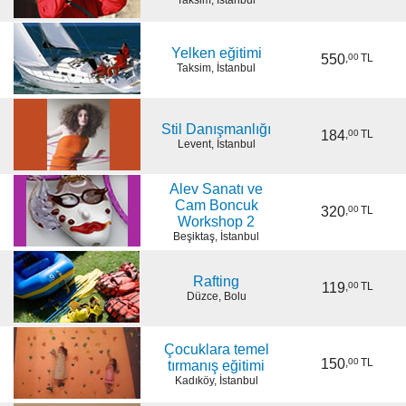
Taksim, İstanbul
Yelken eğitimi
550
,
00
TL
Taksim, İstanbul
Stil Danışmanlığı
184
,
00
TL
Levent, İstanbul
Alev Sanatı ve
Cam Boncuk
320
,
00
TL
Workshop 2
Beşiktaş, İstanbul
Rafting
119
,
00
TL
Düzce, Bolu
Çocuklara temel
150
,
00
TL
tırmanış eğitimi
Kadıköy, İstanbul