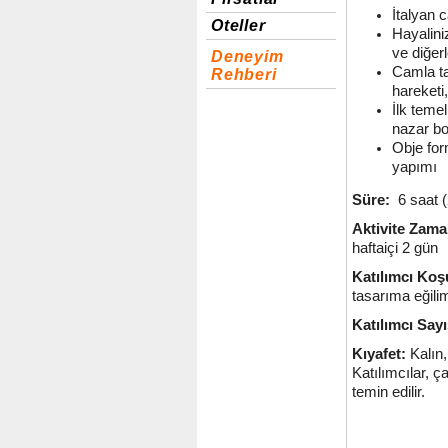
İtalyan 
Oteller
Hayalini
ve diğer
Deneyim
Camla t
Rehberi
hareketi
İlk teme
nazar bo
Obje for
yapımı
Süre:
6 saat (
Aktivite Zama
haftaiçi 2 gün
Katılımcı Koşu
tasarıma eğilim
Katılımcı Sayı
Kıyafet:
Kalın,
Katılımcılar, 
temin edilir.