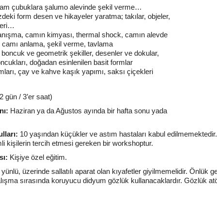
cam çubuklara şalumo alevinde şekil verme…
zdeki form desen ve hikayeler yaratma; takılar, objeler,
leri…
anışma, camın kimyası, thermal shock, camın alevde
, camı anlama, şekil verme, tavlama
l boncuk ve geometrik şekiller, desenler ve dokular,
ncukları, doğadan esinlenilen basit formlar
mları, çay ve kahve kaşık yapımı, saksı çiçekleri
2 gün / 3’er saat)
nı:
Haziran ya da Ağustos ayında bir hafta sonu yada
lları:
10 yaşından küçükler ve astım hastaları kabul edilmemektedir
li kişilerin tercih etmesi gereken bir workshoptur.
sı:
Kişiye özel eğitim.
 yünlü, üzerinde sallatılı aparat olan kıyafetler giyilmemelidir. Önlük get
çalışma sırasında koruyucu didyum gözlük kullanacaklardır. Gözlük atö