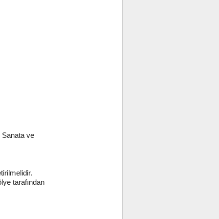
. Sanata ve
irilmelidir.
lye tarafından