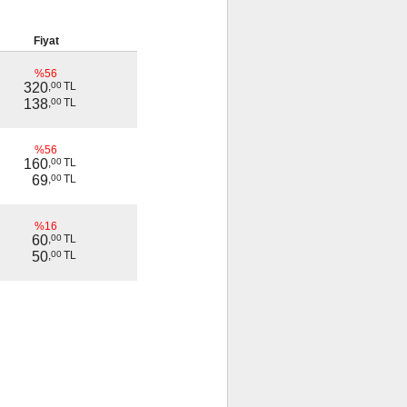
Fiyat
%56
320
,
00
TL
138
,
00
TL
%56
160
,
00
TL
69
,
00
TL
%16
60
,
00
TL
50
,
00
TL