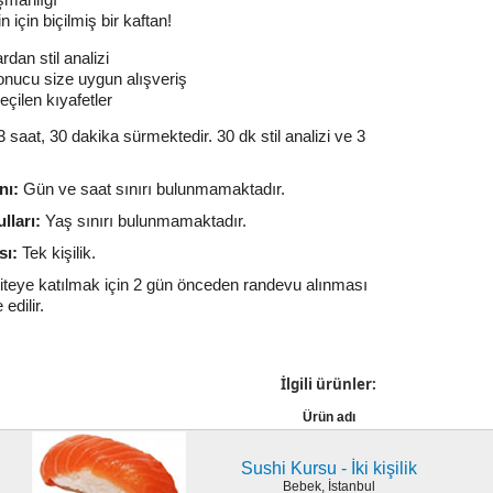
şmanlığı
 için biçilmiş bir kaftan!
dan stil analizi
onucu size uygun alışveriş
eçilen kıyafetler
 saat, 30 dakika sürmektedir. 30 dk stil analizi ve 3
nı:
Gün ve saat sınırı bulunmamaktadır.
lları:
Yaş sınırı bulunmamaktadır.
sı:
Tek kişilik.
viteye katılmak için 2 gün önceden randevu alınması
edilir.
İlgili ürünler:
Ürün adı
Sushi Kursu - İki kişilik
Bebek, İstanbul