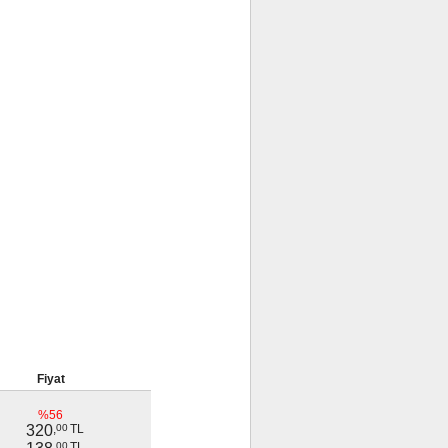
Fiyat
%56
320
,
00
TL
,
00
TL