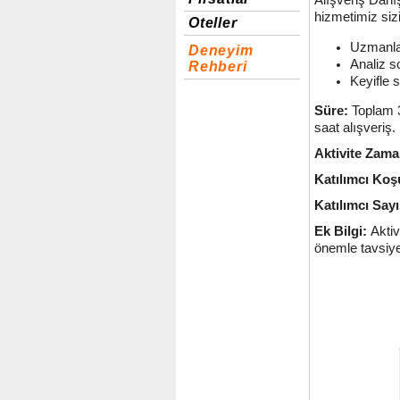
Alışveriş Danı
hizmetimiz sizin
Oteller
Uzmanlar
Deneyim
Analiz s
Rehberi
Keyifle s
Süre:
Toplam 3
saat alışveriş.
Aktivite Zama
Katılımcı Koşu
Katılımcı Sayı
Ek Bilgi:
Akti
önemle tavsiye 