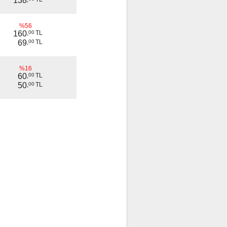
138
%56
160
,
00
TL
69
,
00
TL
%16
60
,
00
TL
50
,
00
TL