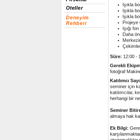
Işıkla b
Oteller
Işıkla b
Işıkla b
Deneyim
Projeye
Rehberi
Işığı fo
Daha önc
Merkezin
Çekimler
Süre:
12:00 - 
Gerekli Ekip
fotoğraf Makine
Katılımcı Sayı
seminer için ka
katılımcılar, k
herhangi bir ne
Seminer Bitir
almaya hak ka
Ek Bilgi:
Gerek
karşılanmaktad