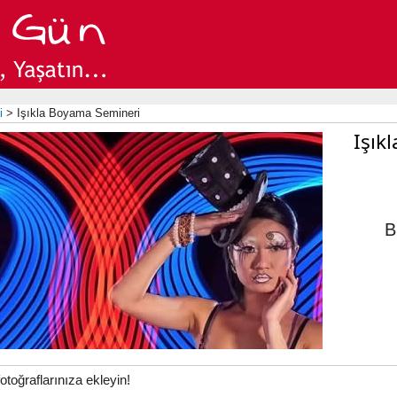
i
> Işıkla Boyama Semineri
Işık
B
fotoğraflarınıza ekleyin!