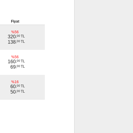
Fiyat
%56
320
,
00
TL
138
,
00
TL
%56
160
,
00
TL
69
,
00
TL
%16
60
,
00
TL
50
,
00
TL