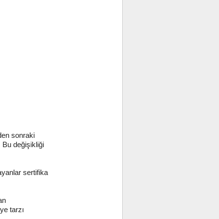
iden sonraki
 Bu değişikliği
yanlar sertifika
an
ye tarzı