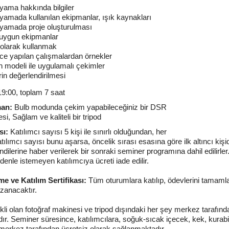
oyama hakkında bilgiler
oyamada kullanılan ekipmanlar, ışık kaynakları
oyamada proje oluşturulması
 uygun ekipmanlar
n olarak kullanmak
e yapılan çalışmalardan örnekler
 modeli ile uygulamalı çekimler
in değerlendirilmesi
19:00, toplam 7 saat
man:
Bulb modunda çekim yapabileceğiniz bir DSR
si, Sağlam ve kaliteli bir tripod
sı:
Katılımcı sayısı 5 kişi ile sınırlı olduğundan, her
tılımcı sayısı bunu aşarsa, öncelik sırası esasına göre ilk altıncı kiş
endilerine haber verilerek bir sonraki seminer programına dahil edilirler.
denle istemeyen katılımcıya ücreti iade edilir.
me ve Katılım Sertifikası:
Tüm oturumlara katılıp, ödevlerini tamamla
zanacaktır.
li olan fotoğraf makinesi ve tripod dışındaki her şey merkez tarafınd
ır. Seminer süresince, katılımcılara, soğuk-sıcak içecek, kek, kurabi