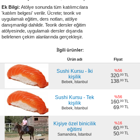
Ek Bilgi:
Atölye sonunda tüm katılımcılara
'katılım belgesi' verilir. Ücrete; teorik ve
uygulamalı eğitim, ders notları, atölye
danışmanligi dahildir. Teorik dersler eğitim
atölyesinde, uygulamalı dersler dışarıda
belirlenen çekim alanlarında gerçekleşir.
İlgili ürünler:
Ürün adı
Fiyat
Sushi Kursu - İki
%56
320
,
00
TL
kişilik
138
,
00
TL
Bebek, İstanbul
Sushi Kursu - Tek
%56
160
,
00
TL
kişilik
69
,
00
TL
Bebek, İstanbul
Kişiye özel binicilik
%16
60
,
00
TL
eğitimi
50
,
00
TL
Samandıra, İstanbul