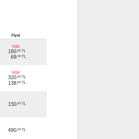
Fiyat
%56
160
,
00
TL
69
,
00
TL
%56
320
,
00
TL
138
,
00
TL
150
,
00
TL
490
,
00
TL