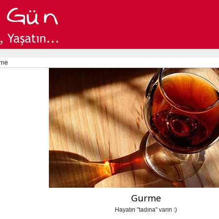
rme
Gurme
Hayatın "tadına" varın :)