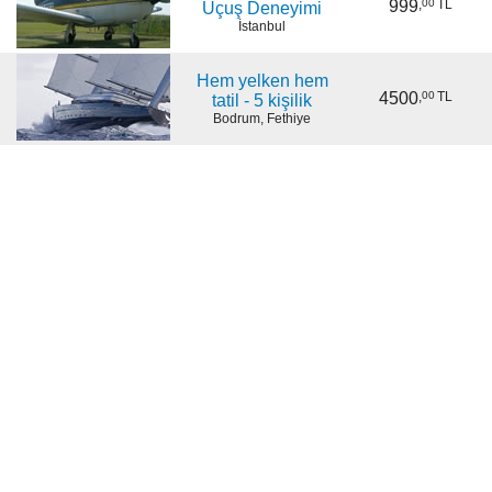
999
,
00
TL
Uçuş Deneyimi
İstanbul
Hem yelken hem
4500
,
00
TL
tatil - 5 kişilik
Bodrum, Fethiye