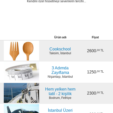
Kendini özel hissetmeyi sevenlerin tercihi...
Ürün adı
Fiyat
Cookschool
2600
,
00
TL
Taksim, İstanbul
3 Adımda
1250
,
00
TL
Zayıflama
Nişantaşı, İstanbul
Hem yelken hem
2300
,
00
TL
tatil - 2 kişilik
Bodrum, Fethiye
İstanbul Üzeri