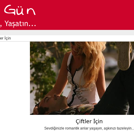
er İçin
Çiftler İçin
Sevdiğinizle romantik anlar yaşayın, aşkınızı tazeleyin..