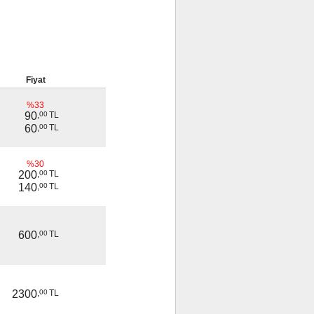
Fiyat
%33
90
,
00
TL
60
,
00
TL
%30
200
,
00
TL
140
,
00
TL
600
,
00
TL
2300
,
00
TL